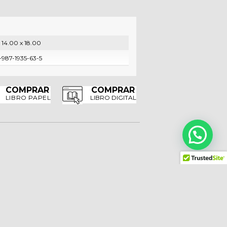
:
14.00 x 18.00
987-1935-63-5
COMPRAR
COMPRAR
LIBRO PAPEL
LIBRO DIGITAL
BOLA DE SEBO Y
OTROS CUENTOS
Autor:
Guy de Maupassant
Anotador:
Isabel Vassallo
Género:
Relato – Realista
Edad sugerida:
Desde los 15