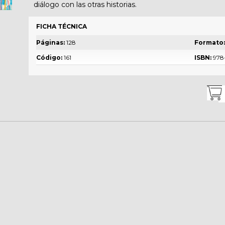
diálogo con las otras historias.
FICHA TÉCNICA
Páginas:
128
Formato
Código:
161
ISBN:
978-
inoamericano,siglo XX
Martín Fierro esencial
Autores:
José Rafael Hernández
Género:
Literatura gauchesca
Edad sugerida:
desde los 15
 Bitar,
años
wney, N.
Valor núcleo en