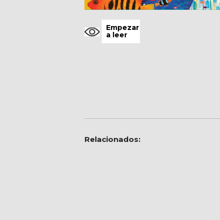
Empezar
a leer
fantástico,antología,identidad,lat
Relacionados:
Nuevos cuentos
argentinos
Autores:
M. Enríquez, S.
Schweblin, L. Lamberti, F.
B. Sigot, S. Robles, T. Do
Rozenblum, C. Fabbri